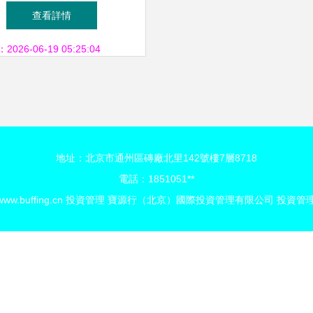
高質量發展的金融引擎
查看詳情
26-06-19 05:25:04
地址：北京市通州區磚廠北里142號樓7層8718
電話：1851051**
www.buffing.cn
投資管理
寶源行（北京）國際投資管理有限公司
投資管