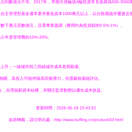
數億元不等。2017年，早期天使輪或A輪投資常見規模為500-300
自主管理型基金通常要求最低資本1000萬元以上，以分散風險并覆蓋交
千萬元至數億元，且需專業盡調（費用約為投資額的0.5%-1%）。
年度管理費的10%-20%。
成本上升；一線城市與三四線城市成本差異顯著。
密相關，高投入可能伴隨高回報潛力，但需嚴格風險評估。
資金，合理規劃資本結構，并關注監管動態以優化成本效益。
更新時間：2026-06-19 23:43:52
如若轉載，請注明出處：http://www.buffing.cn/product/43.html