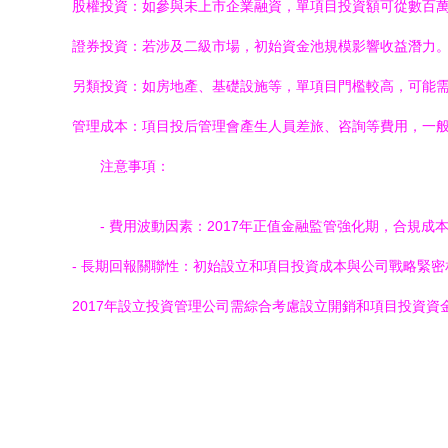
股權投資：如參與未上市企業融資，單項目投資額可從數百萬元到
證券投資：若涉及二級市場，初始資金池規模影響收益潛力。
另類投資：如房地產、基礎設施等，單項目門檻較高，可能需數
管理成本：項目投后管理會產生人員差旅、咨詢等費用，一般占
注意事項：
- 費用波動因素：2017年正值金融監管強化期，合規
- 長期回報關聯性：初始設立和項目投資成本與公司戰略緊
2017年設立投資管理公司需綜合考慮設立開銷和項目投資