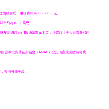
理機構辦理，服務費約為3000-8000元。
市約為10-20萬元。
隊年薪總額約在50-200萬元不等，具體取決于人員資歷和崗
成中國證券投資基金業協會（AMAC）登記備案還需繳納會費。
市，費用可能更高。