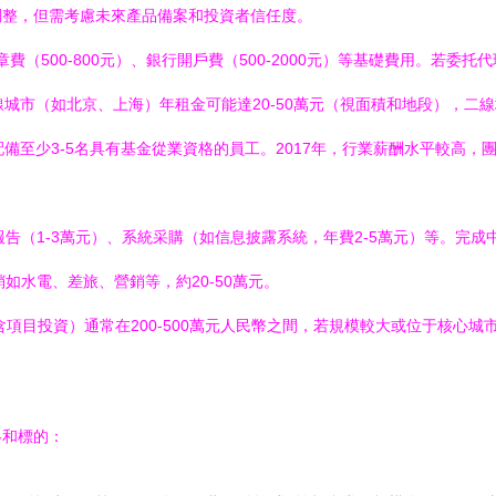
調整，但需考慮未來產品備案和投資者信任度。
章費（500-800元）、銀行開戶費（500-2000元）等基礎費用。若委托代
城市（如北京、上海）年租金可能達20-50萬元（視面積和地段），二線城
備至少3-5名具有基金從業資格的員工。2017年，行業薪酬水平較高，團
計報告（1-3萬元）、系統采購（如信息披露系統，年費2-5萬元）等。完
銷如水電、差旅、營銷等，約20-50萬元。
含項目投資）通常在200-500萬元人民幣之間，若規模較大或位于核心城
略和標的：