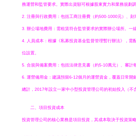
務運營和監管要求。實際出資額可根據股東實力和業務規劃
2. 注冊與行政費用：包括工商注冊費（約500-1000元）、刻
3. 辦公場地費用：需租賃符合監管要求的實際辦公場所。一線
4. 人員成本：根據《私募投資基金監督管理暫行辦法》，需配
位設置。
5. 合規與備案費用：包括法律意見書（約5-10萬元）、審
6. 運營備用金：建議預留6-12個月的運營資金，覆蓋日常開
總計，2017年設立一家中小型投資管理公司的初始投入（不
二、項目投資成本
投資管理公司的核心業務是項目投資，其成本取決于投資策