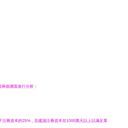
資兩個層面進行分析：
注冊資本的25%，且建議注冊資本在1000萬元以上以滿足業