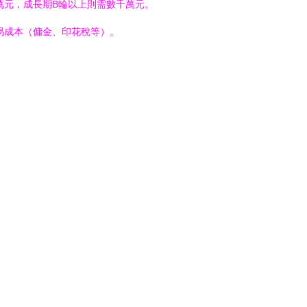
0萬元，成長期B輪以上則需數千萬元。
易成本（傭金、印花稅等）。